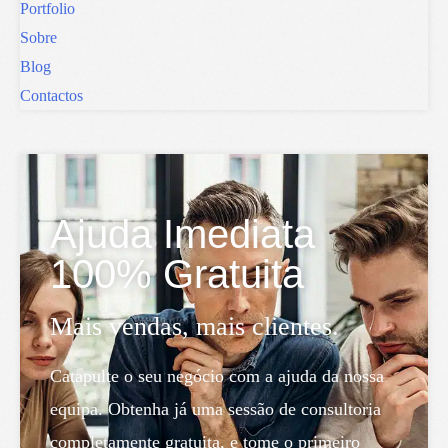
Portfolio
Sobre
Blog
Contactos
Ajuda Imediata
100% Gratuita
Mais vendas, mais clientes.
Catapulte o seu negócio com a ajuda da nossa
equipa. Obtenha já uma sessão de consultoria
completamente gratuita, e tome o primeiro