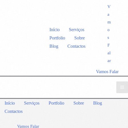
V
a
m
Início
Serviços
o
s
Portfolio
Sobre
F
Blog
Contactos
al
ar
Vamos Falar
Início
Serviços
Portfolio
Sobre
Blog
Contactos
Vamos Falar