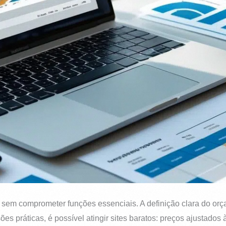
 sem comprometer funções essenciais. A definição clara do orç
s práticas, é possível atingir sites baratos: preços ajustados à