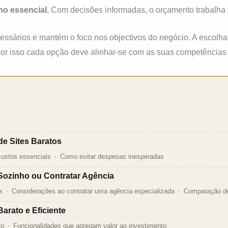
no essencial.
Com decisões informadas, o orçamento trabalha a
ssários e mantém o foco nos objectivos do negócio. A escolha 
por isso cada opção deve alinhar-se com as suas competências 
de Sites Baratos
custos essenciais
Como evitar despesas inesperadas
Sozinho ou Contratar Agência
x
Considerações ao contratar uma agência especializada
Comparação de
Barato e Eficiente
to
Funcionalidades que agregam valor ao investimento