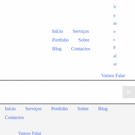
V
a
m
Início
Serviços
o
s
Portfolio
Sobre
F
Blog
Contactos
al
ar
Vamos Falar
Início
Serviços
Portfolio
Sobre
Blog
Contactos
Vamos Falar