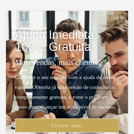
Ajuda Imediata
100% Gratuita
Mais vendas, mais clientes.
Catapulte o seu negócio com a ajuda da nossa
equipa. Obtenha já uma sessão de consultoria
completamente gratuita, e tome o primeiro
passo para alcançar um novo nível de sucesso.
Clique aqui