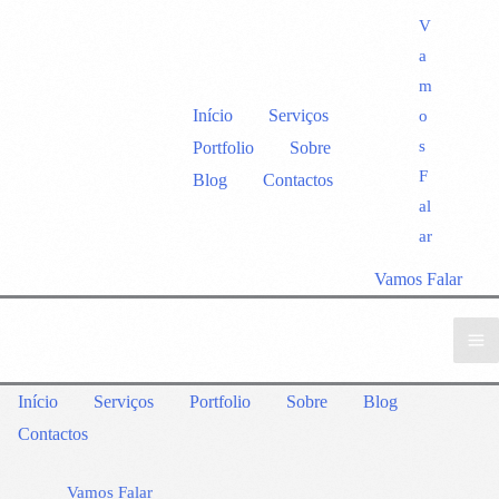
V
a
m
Início
Serviços
o
s
Portfolio
Sobre
F
Blog
Contactos
al
ar
Vamos Falar
Início
Serviços
Portfolio
Sobre
Blog
Contactos
Vamos Falar