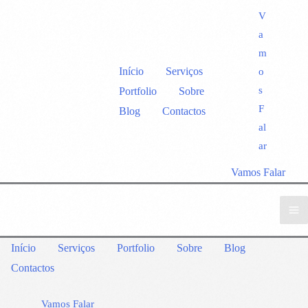
V
a
m
Início
Serviços
o
s
Portfolio
Sobre
F
Blog
Contactos
al
ar
Vamos Falar
Início
Serviços
Portfolio
Sobre
Blog
Contactos
Vamos Falar