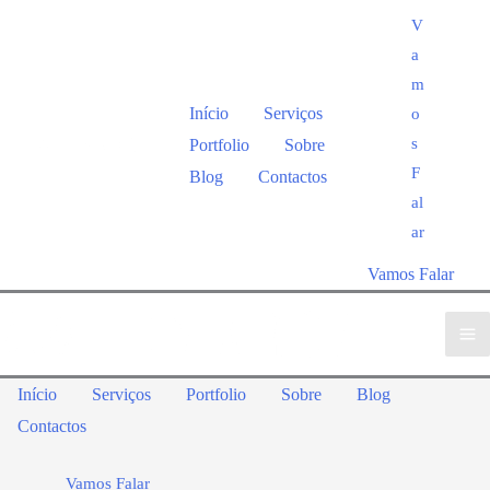
V
a
m
Início
Serviços
o
s
Portfolio
Sobre
F
Blog
Contactos
al
ar
Vamos Falar
Início
Serviços
Portfolio
Sobre
Blog
Contactos
Vamos Falar