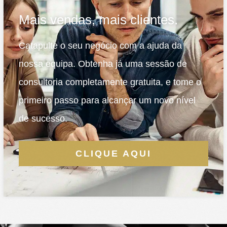
Mais vendas, mais clientes.
Catapulte o seu negócio com a ajuda da
nossa equipa. Obtenha já uma sessão de
consultoria completamente gratuita, e tome o
primeiro passo para alcançar um novo nível
de sucesso.
CLIQUE AQUI