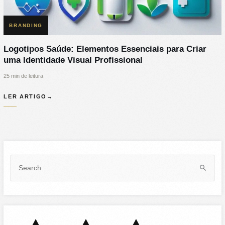
BRANDING
Logotipos Saúde: Elementos Essenciais para Criar
uma Identidade Visual Profissional
25 min de leitura
LER ARTIGO
→
S
e
a
r
c