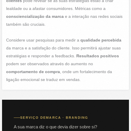
clientes
pode revelar se as suas estratégias estão a criar
lealdade ou a afastar consumidores. Métricas como a
consciencialização da marca
e a interação nas redes sociais
também são cruciais.
Considere usar pesquisas para medir a
qualidade percebida
da marca e a satisfação do cliente. Isso permitirá ajustar suas
estratégias e responder a feedbacks.
Resultados positivos
podem ser observados através do aumento no
comportamento de compra
, onde um fortalecimento da
ligação emocional se traduz em vendas.
SERVIÇO DEMARCA · BRANDING
A sua marca diz o que devia dizer sobre si?