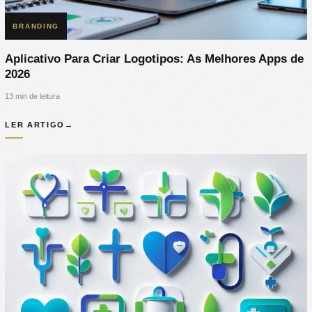
BRANDING
Aplicativo Para Criar Logotipos: As Melhores Apps de
2026
13 min de leitura
LER ARTIGO
→