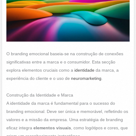
O branding emocional baseia-se na construção de conexões
significativas entre a marca e o consumidor. Esta secção
explora elementos cruciais como a
identidade
da marca, a
experiência do cliente e o uso de
neuromarketing
.
Construção da Identidade e Marca
A identidade da marca é fundamental para o sucesso do
branding emocional. Deve ser única e memorável, refletindo os
valores e a missão da empresa. Uma estratégia de branding
eficaz integra
elementos visuais
, como logótipos e cores, que