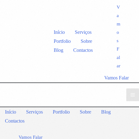
V
a
m
Início
Serviços
o
s
Portfolio
Sobre
F
Blog
Contactos
al
ar
Vamos Falar
Início
Serviços
Portfolio
Sobre
Blog
Contactos
Vamos Falar