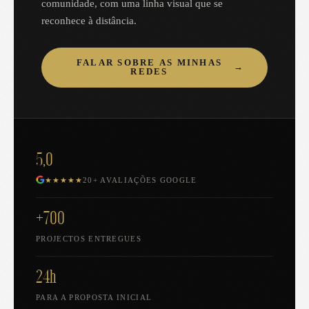
comunidade, com uma linha visual que se
reconhece à distância.
FALAR SOBRE AS MINHAS
→
REDES
5,0
★★★★★
20+ AVALIAÇÕES GOOGLE
+700
PROJECTOS ENTREGUES
24h
PARA A PROPOSTA INICIAL