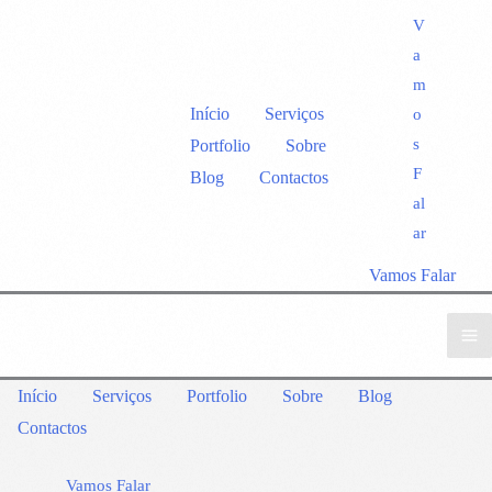
V
a
m
Início
Serviços
o
s
Portfolio
Sobre
F
Blog
Contactos
al
ar
Vamos Falar
Início
Serviços
Portfolio
Sobre
Blog
Contactos
Vamos Falar