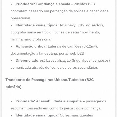
Prioridade: Confiança e escala
– clientes B2B
contratam baseado em percepção de solidez e capacidade
operacional
Identidade visual típica:
Azul navy (70% do sector),
tipografia sans-serif bold, ícones de setas/movimento,
minimalismo profissional
Aplicação crítica:
Laterais de camiões (8-12m²),
documentação alfandegária, portal web B2B
Diferenciadores:
Especialização (frigoríficos, perigosos)
comunicada através de ícones ou cores secundárias
Transporte de Passageiros Urbano/Turístico (B2C
primário):
Prioridade: Acessibilidade e simpatia
– passageiros
escolhem baseado em conforto percebido e confiança
Identidade visual típica:
Cores mais quentes