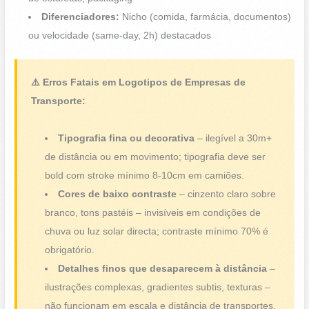
Diferenciadores:
Nicho (comida, farmácia, documentos)
ou velocidade (same-day, 2h) destacados
⚠️ Erros Fatais em Logotipos de Empresas de
Transporte:
Tipografia fina ou decorativa
– ilegível a 30m+
de distância ou em movimento; tipografia deve ser
bold com stroke mínimo 8-10cm em camiões.
Cores de baixo contraste
– cinzento claro sobre
branco, tons pastéis – invisíveis em condições de
chuva ou luz solar directa; contraste mínimo 70% é
obrigatório.
Detalhes finos que desaparecem à distância
–
ilustrações complexas, gradientes subtis, texturas –
não funcionam em escala e distância de transportes.