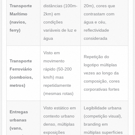
Transporte
distâncias (100m-
20m), cores que
Marítimo
2km) em
contrastam com
(navios,
condições
água e céu,
ferry)
variáveis de luz e
reflectividade
água
considerada
Visto em
Repetição do
Transporte
movimento
logotipo múltiplas
Ferroviário
rápido (50-200
vezes ao longo da
(comboios,
km/h) mas
composição, cores
metros)
repetidamente
corporativas fortes
(mesmas rotas)
Visto estático em
Legibilidade urbana
Entregas
contexto urbano
(competição visual),
urbanas
denso, múltiplas
branding em
(vans,
exposições
múltiplas superfícies