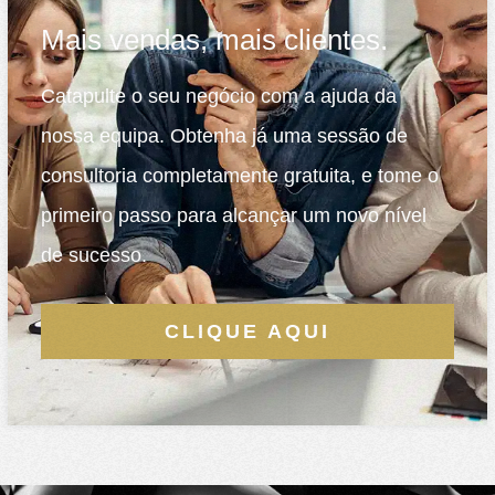
Mais vendas, mais clientes.
Catapulte o seu negócio com a ajuda da
nossa equipa. Obtenha já uma sessão de
consultoria completamente gratuita, e tome o
primeiro passo para alcançar um novo nível
de sucesso.
CLIQUE AQUI