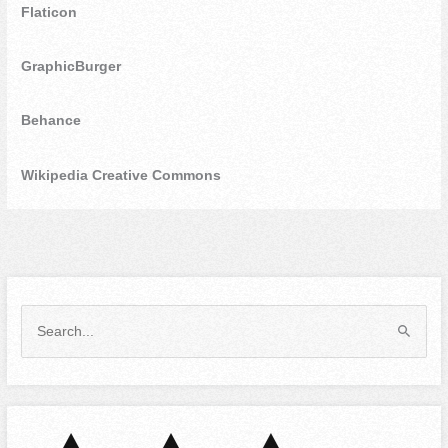
Flaticon
GraphicBurger
Behance
Wikipedia Creative Commons
S
e
a
r
c