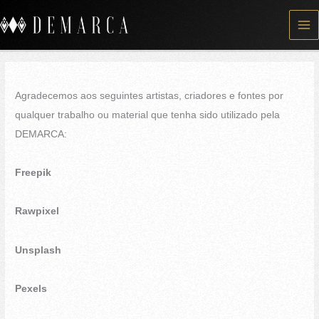
Skip
to
content
Agradecemos aos seguintes artistas, criadores e fontes por
qualquer trabalho ou material que tenha sido utilizado pela
DEMARCA:
Freepik
Rawpixel
Unsplash
Pexels