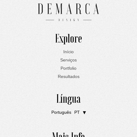
Explore
Início
Serviços
Portfolio
Resultados
Língua
Português
PT
English
EN
Mais Info