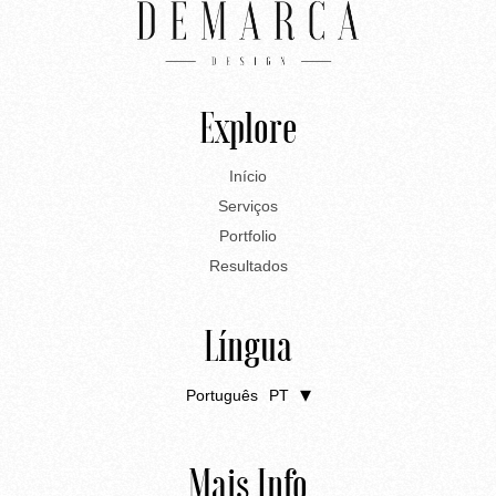
o
*
f
5
Explore
Início
Serviços
Portfolio
Resultados
Língua
Português
PT
English
EN
Mais Info