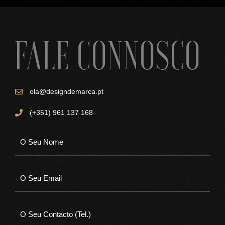
FALE CONNOSCO
ola@designdemarca.pt
(+351) 961 137 168
N
a
m
E
e
m
*
a
T
i
e