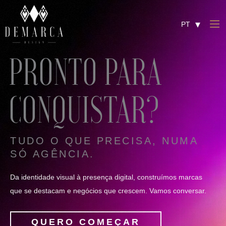
Skip
to
Mai
PT
EN
content
Me
PRONTO PARA
CONQUISTAR?
TUDO O QUE PRECISA, NUMA
SÓ AGÊNCIA.
Da identidade visual à presença digital, construímos marcas
que se destacam e negócios que crescem. Vamos conversar.
QUERO COMEÇAR