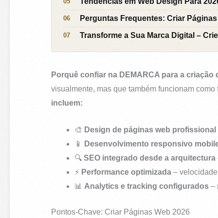
Tendências em Web Design Para 202
Perguntas Frequentes: Criar Página
Transforme a Sua Marca Digital – Cr
Porquê confiar na DEMARCA para a criação 
visualmente, mas que também funcionam como fe
incluem:
🎨
Design de páginas web profissional
📱
Desenvolvimento responsivo mobile-
🔍
SEO integrado desde a arquitectura
⚡
Performance optimizada
– velocidade 
📊
Analytics e tracking configurados
– 
Pontos-Chave: Criar Páginas Web 2026