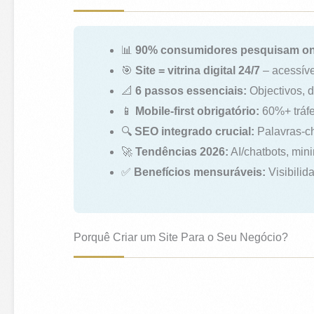
📊
90% consumidores pesquisam on
🎯
Site = vitrina digital 24/7
– acessíve
📐
6 passos essenciais:
Objectivos, d
📱
Mobile-first obrigatório:
60%+ tráfe
🔍
SEO integrado crucial:
Palavras-ch
🚀
Tendências 2026:
AI/chatbots, min
✅
Benefícios mensuráveis:
Visibilid
Porquê Criar um Site Para o Seu Negócio?