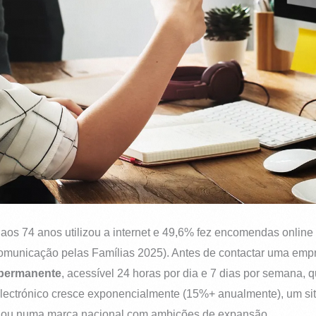
s 74 anos utilizou a internet e 49,6% fez encomendas online n
omunicação pelas Famílias 2025). Antes de contactar uma empr
l permanente
, acessível 24 horas por dia e 7 dias por semana, q
electrónico cresce exponencialmente (15%+ anualmente), um site
ra ou numa marca nacional com ambições de expansão.