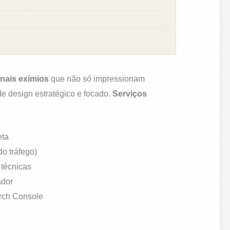
nais exímios
que não só impressionam
e design estratégico e focado.
Serviços
eta
do tráfego)
 técnicas
ador
arch Console