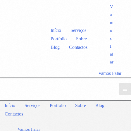
V
a
m
Início
Serviços
o
s
Portfolio
Sobre
F
Blog
Contactos
al
ar
Vamos Falar
Início
Serviços
Portfolio
Sobre
Blog
Contactos
Vamos Falar