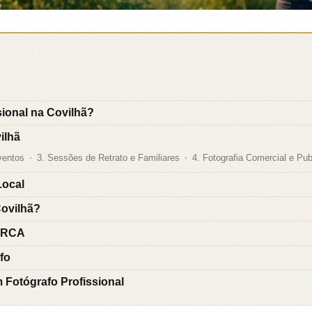
ional na Covilhã?
ilhã
ventos
3. Sessões de Retrato e Familiares
4. Fotografia Comercial e Publ
Local
Covilhã?
MARCA
fo
 Fotógrafo Profissional