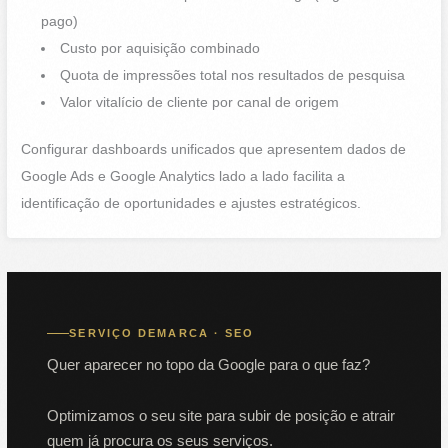
pago)
Custo por aquisição combinado
Quota de impressões total nos resultados de pesquisa
Valor vitalício de cliente por canal de origem
Configurar dashboards unificados que apresentem dados de
Google Ads e Google Analytics lado a lado facilita a
identificação de oportunidades e ajustes estratégicos.
SERVIÇO DEMARCA · SEO
Quer aparecer no topo da Google para o que faz?
Optimizamos o seu site para subir de posição e atrair
quem já procura os seus serviços.