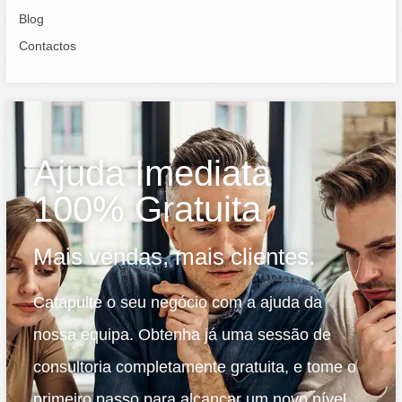
Blog
Contactos
Ajuda Imediata
100% Gratuita
Mais vendas, mais clientes.
Catapulte o seu negócio com a ajuda da
nossa equipa. Obtenha já uma sessão de
consultoria completamente gratuita, e tome o
primeiro passo para alcançar um novo nível