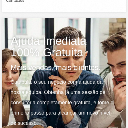
Contactos
Ajuda Imediata
100% Gratuita
Mais vendas, mais clientes.
Catapulte o seu negócio com a ajuda da
nossa equipa. Obtenha já uma sessão de
consultoria completamente gratuita, e tome o
primeiro passo para alcançar um novo nível
de sucesso.