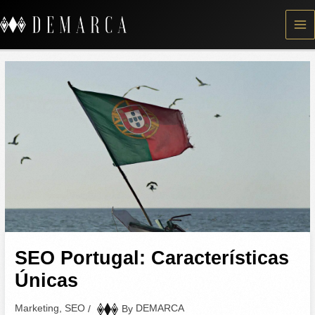
Skip
to
content
SEO Portugal: Características
Únicas
Marketing
,
SEO
/
By
DEMARCA