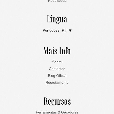
Resultados
Língua
Português
PT
English
EN
Mais Info
Sobre
Contactos
Blog Oficial
Recrutamento
Recursos
Ferramentas & Geradores