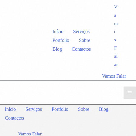
V
a
m
Início
Serviços
o
s
Portfolio
Sobre
F
Blog
Contactos
al
ar
Vamos Falar
Início
Serviços
Portfolio
Sobre
Blog
Contactos
Vamos Falar