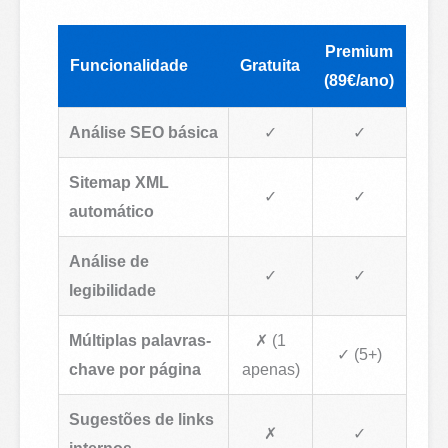
Premium
Funcionalidade
Gratuita
(89€/ano)
Análise SEO básica
✓
✓
Sitemap XML
✓
✓
automático
Análise de
✓
✓
legibilidade
Múltiplas palavras-
✗ (1
✓ (5+)
chave por página
apenas)
Sugestões de links
✗
✓