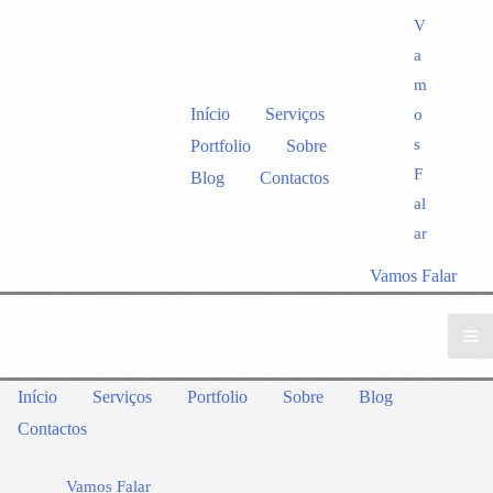
V
a
m
Início
Serviços
o
s
Portfolio
Sobre
F
Blog
Contactos
al
ar
Vamos Falar
Início
Serviços
Portfolio
Sobre
Blog
Contactos
Vamos Falar