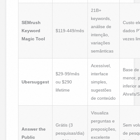
21B+
keywords,
SEMrush
Custo el
análise de
Keyword
$119-449/mês
dados P
intenção,
Magic Tool
vezes li
variações
semânticas
Acessível,
Base de
$29-99/mês
interface
menor, p
Ubersuggest
ou $290
simples,
inferior 
lifetime
sugestões
Ahrefs/
de conteúdo
Visualiza
perguntas e
Grátis (3
Sem vo
Answer the
preposições,
pesquisas/dia)
de pesqu
Public
excelente