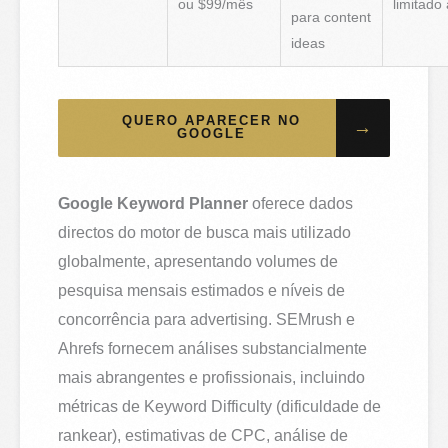
ou $99/mês
limitado 
para content
ideas
QUERO APARECER NO
→
GOOGLE
Google Keyword Planner
oferece dados
directos do motor de busca mais utilizado
globalmente, apresentando volumes de
pesquisa mensais estimados e níveis de
concorrência para advertising. SEMrush e
Ahrefs fornecem análises substancialmente
mais abrangentes e profissionais, incluindo
métricas de Keyword Difficulty (dificuldade de
rankear), estimativas de CPC, análise de