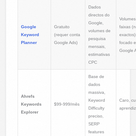
Dados
directos do
Volumes
Google,
Google
Gratuito
faixas (
volumes de
Keyword
(requer conta
exactos)
pesquisa
Planner
Google Ads)
focado 
mensais,
Google 
estimativas
CPC
Base de
dados
massiva,
Ahrefs
Keyword
Caro, cu
Keywords
$99-999/mês
Difficulty
aprendi
Explorer
preciso,
SERP
features