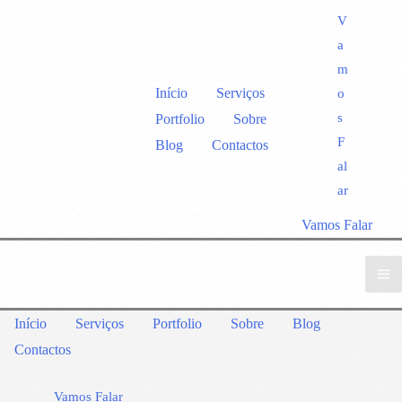
V
a
m
Início
Serviços
o
s
Portfolio
Sobre
F
Blog
Contactos
al
ar
Vamos Falar
Início
Serviços
Portfolio
Sobre
Blog
Contactos
Vamos Falar