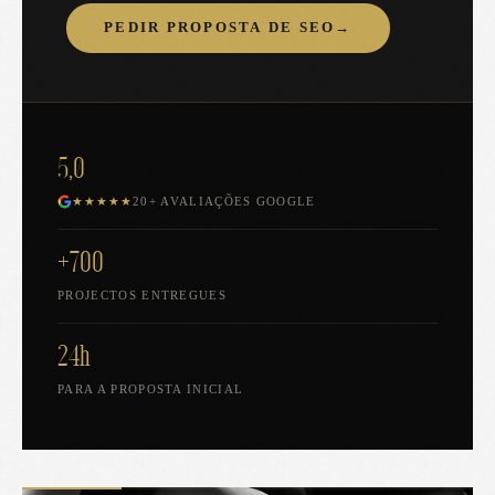
PEDIR PROPOSTA DE SEO
→
5,0
★★★★★
20+ AVALIAÇÕES GOOGLE
+700
PROJECTOS ENTREGUES
24h
PARA A PROPOSTA INICIAL