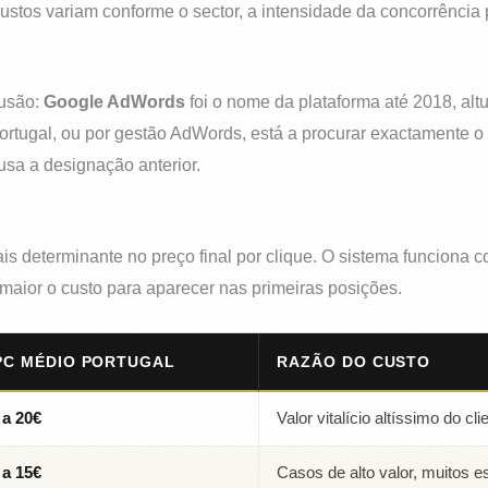
stos variam conforme o sector, a intensidade da concorrência 
fusão:
Google AdWords
foi o nome da plataforma até 2018, al
ugal, ou por gestão AdWords, está a procurar exactamente o q
usa a designação anterior.
ais determinante no preço final por clique. O sistema funciona 
ior o custo para aparecer nas primeiras posições.
PC MÉDIO PORTUGAL
RAZÃO DO CUSTO
 a 20€
Valor vitalício altíssimo do cl
 a 15€
Casos de alto valor, muitos es