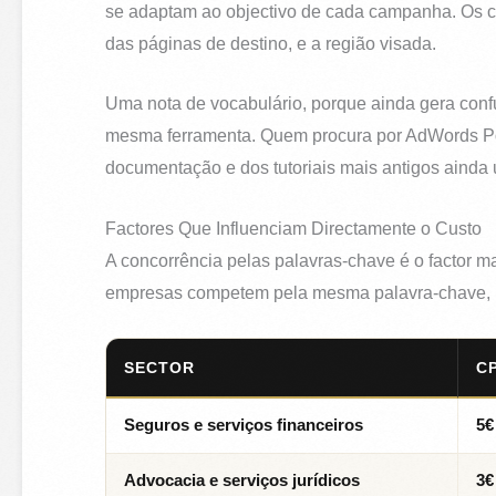
se adaptam ao objectivo de cada campanha. Os cu
das páginas de destino, e a região visada.
Uma nota de vocabulário, porque ainda gera con
mesma ferramenta. Quem procura por AdWords Port
documentação e dos tutoriais mais antigos ainda 
Factores Que Influenciam Directamente o Custo
A concorrência pelas palavras-chave é o factor m
empresas competem pela mesma palavra-chave, ma
SECTOR
C
Seguros e serviços financeiros
5€
Advocacia e serviços jurídicos
3€