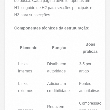
de busca. Cada página deve ter apenas um
H1, seguido de H2 para secções principais e
H3 para subsecções.
Componentes técnicos da estruturação:
Boas
Elemento
Função
práticas
Links
Distribuem
3-5 por
internos
autoridade
artigo
Links
Adicionam
Fontes
externos
credibilidade
autoritativas
Compressão
Reduzem