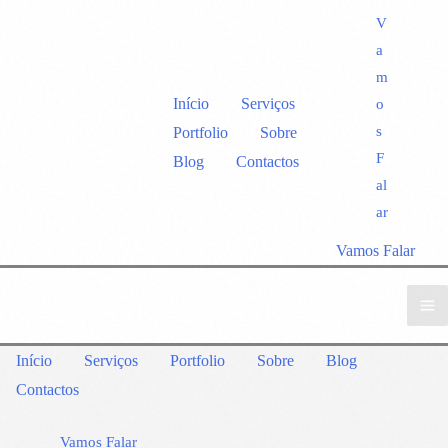
V
a
m
Início
Serviços
o
s
Portfolio
Sobre
F
Blog
Contactos
al
ar
Vamos Falar
Início
Serviços
Portfolio
Sobre
Blog
Contactos
Vamos Falar