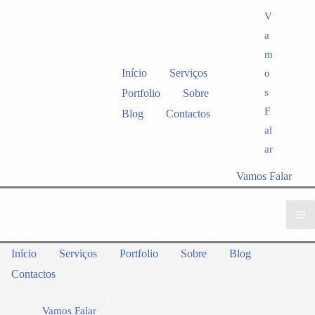
V
a
m
Início
Serviços
o
s
Portfolio
Sobre
F
Blog
Contactos
al
ar
Vamos Falar
Início
Serviços
Portfolio
Sobre
Blog
Contactos
Vamos Falar