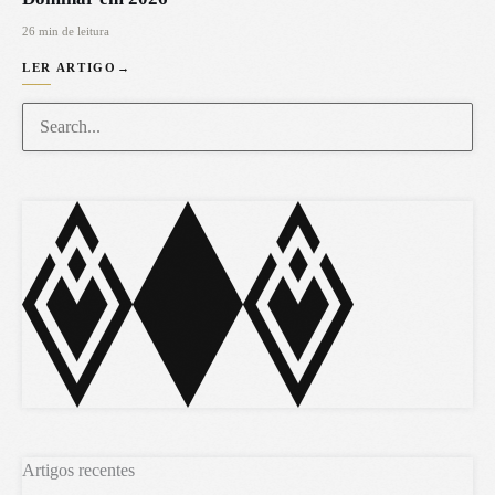
26 min de leitura
LER ARTIGO
→
Artigos recentes