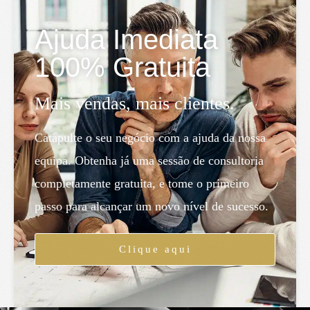
Ajuda Imediata
100% Gratuita
Mais vendas, mais clientes.
Catapulte o seu negócio com a ajuda da nossa
equipa. Obtenha já uma sessão de consultoria
completamente gratuita, e tome o primeiro
passo para alcançar um novo nível de sucesso.
Clique aqui