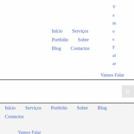
V
a
m
Início
Serviços
o
s
Portfolio
Sobre
F
Blog
Contactos
al
ar
Vamos Falar
Início
Serviços
Portfolio
Sobre
Blog
Contactos
Vamos Falar