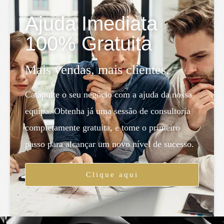
Ajuda Imediata
100% Gratuita
Mais vendas, mais clientes.
Catapulte o seu negócio com a ajuda da nossa
equipa. Obtenha já uma sessão de consultoria
completamente gratuita, e tome o primeiro
passo para alcançar um novo nível de sucesso.
Clique aqui