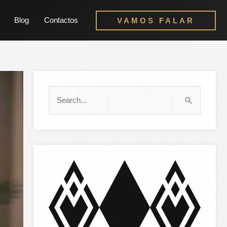
Blog
Contactos
VAMOS FALAR
S
e
a
r
c
h
f
o
r