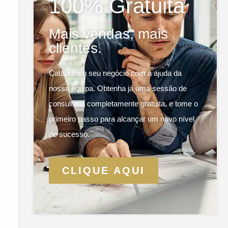
100% Gratuita
Mais vendas, mais
clientes.
Catapulte o seu negócio com a ajuda da
nossa equipa. Obtenha já uma sessão de
consultoria completamente gratuita, e tome o
primeiro passo para alcançar um novo nível
de sucesso.
CLIQUE AQUI