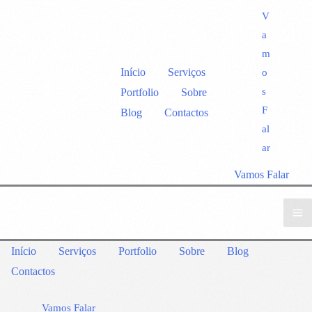
V
a
m
Início
Serviços
o
s
Portfolio
Sobre
F
Blog
Contactos
al
ar
Vamos Falar
Início
Serviços
Portfolio
Sobre
Blog
Contactos
Vamos Falar