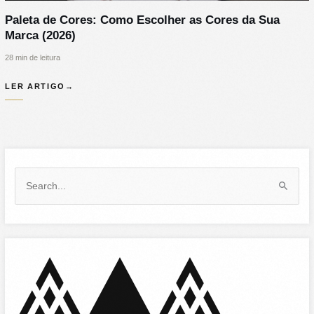
Paleta de Cores: Como Escolher as Cores da Sua
Marca (2026)
28 min de leitura
LER ARTIGO
→
S
e
a
r
c
h
f