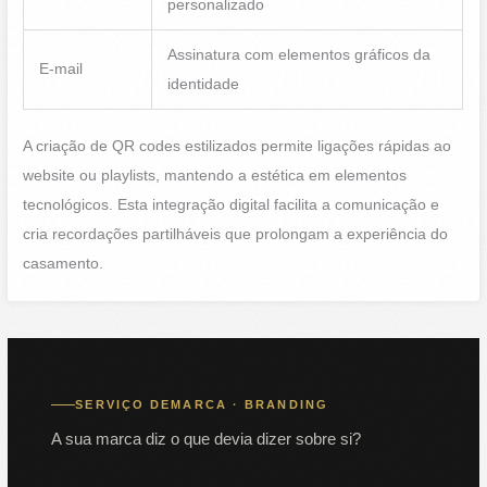
personalizado
Assinatura com elementos gráficos da
E-mail
identidade
A criação de QR codes estilizados permite ligações rápidas ao
website ou playlists, mantendo a estética em elementos
tecnológicos. Esta integração digital facilita a comunicação e
cria recordações partilháveis que prolongam a experiência do
casamento.
SERVIÇO DEMARCA · BRANDING
A sua marca diz o que devia dizer sobre si?