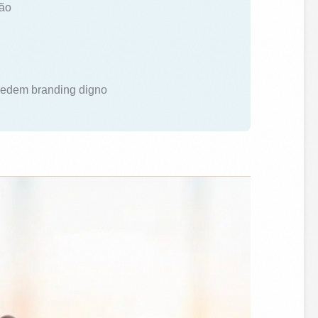
são
mpedem branding digno