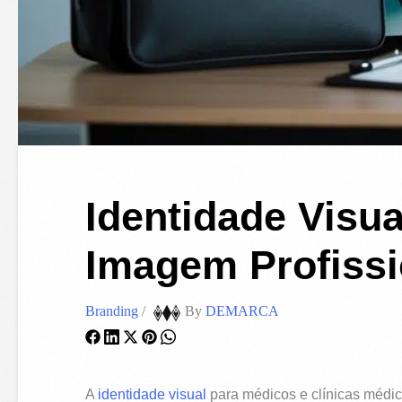
Identidade Visu
Imagem Profissi
Branding
/
By
DEMARCA
A
identidade visual
para médicos e clínicas médic