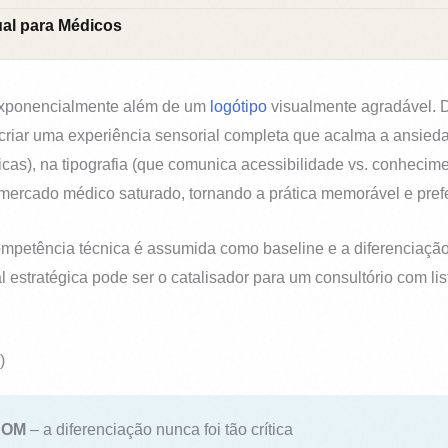
ual para Médicos
i exponencialmente além de um
logótipo
visualmente agradável. De
criar uma experiência sensorial completa que acalma a ansieda
as), na tipografia (que comunica acessibilidade vs. conhecime
 mercado médico saturado, tornando a prática memorável e prefe
mpetência técnica é assumida como baseline e a diferenciaçã
estratégica pode ser o catalisador para um consultório com lis
)
a OM
– a diferenciação nunca foi tão crítica