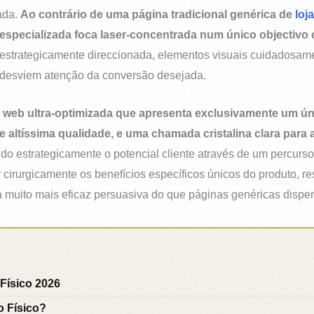
ada.
Ao contrário de uma página tradicional genérica de
loj
especializada foca laser-concentrada num único objectivo cr
trategicamente direccionada, elementos visuais cuidadosamen
e desviem atenção da conversão desejada.
a web ultra-optimizada que apresenta exclusivamente um ú
e altíssima qualidade, e uma chamada cristalina clara par
o estrategicamente o potencial cliente através de um percurso 
r cirurgicamente os benefícios específicos únicos do produto,
ma muito mais eficaz persuasiva do que páginas genéricas dispe
Físico 2026
 Físico?