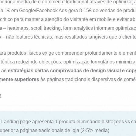
perior à média de e-commerce tradicional através de optimizaç
a 1€ em Google/Facebook Ads gera 8-15€ de vendas de produ
crítico para manter a atenção do visitante em mobile e evitar 
s
– heatmaps, scroll tracking, form analytics informam optimiza
s
– não features técnicas, mas resultados tangíveis que o client
ara produtos físicos exige compreender profundamente elemento
autêntica reduzindo objecções, optimização formulários minimiza
as estratégias certas comprovadas de design visual e copy
amente superiores
às páginas tradicionais dispersivas de comér
6
Landing page apresenta 1 produto eliminando distrações vs ca
uperior a páginas tradicionais de loja (2-5% média)