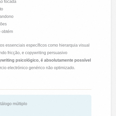
ão focada
to
abandono
ções
e obtém
s essenciais específicos como hierarquia visual
ndo fricção, e copywriting persuasivo
writing psicológico, é absolutamente possível
cio electrónico genérico não optimizado.
tálogo múltiplo