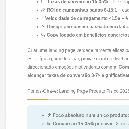
📈
Taxas de conversão 15-35%
– 3-7× su
💰
ROI de campanhas pagas 8-15:1
– cad
⚡
Velocidade de carregamento <1,5s
– é 
🎯
Design persuasivo baseado em dado
🔍
Copy focado em benefícios concreto
Criar uma landing page verdadeiramente eficaz p
estratégica guiando olhar, prova social credível 
direccionado emoções motivadoras compra.
Com 
alcançar taxas de conversão 3-7× significativ
Pontos-Chave: Landing Page Produto Físico 202
🎯
Foco absoluto num único produto:
📊
Conversão 15-35% possível:
3-7× s