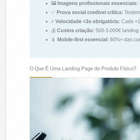
🖼️
Imagens profissionais essenciais:
✅
Prova social credível crítica:
Testemu
⚡
Velocidade <3s obrigatória:
Cada +1s
💰
Custos criação:
500-3.000€ landing 
📱
Mobile-first essencial:
60%+ das comp
O Que É Uma Landing Page de Produto Físico?