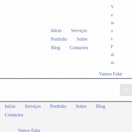
V
a
m
Início
Serviços
o
s
Portfolio
Sobre
F
Blog
Contactos
al
ar
Vamos Falar
Início
Serviços
Portfolio
Sobre
Blog
Contactos
Vamos Falar