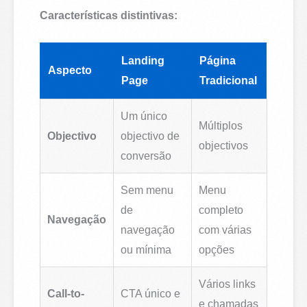
Características distintivas:
Landing
Página
Aspecto
Page
Tradicional
Um único
Múltiplos
Objectivo
objectivo de
objectivos
conversão
Sem menu
Menu
de
completo
Navegação
navegação
com várias
ou mínima
opções
Vários links
Call-to-
CTA único e
e chamadas