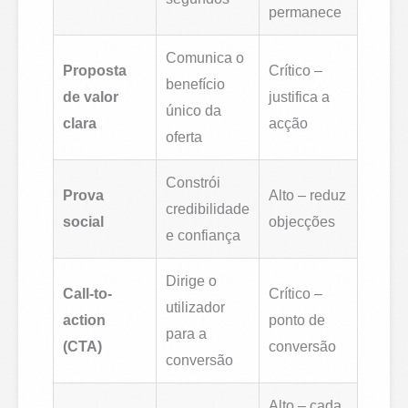
permanece
Comunica o
Proposta
Crítico –
benefício
de valor
justifica a
único da
clara
acção
oferta
Constrói
Prova
Alto – reduz
credibilidade
social
objecções
e confiança
Dirige o
Call-to-
Crítico –
utilizador
action
ponto de
para a
(CTA)
conversão
conversão
Alto – cada