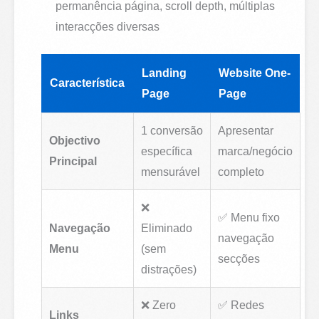
permanência página, scroll depth, múltiplas
interacções diversas
Landing
Website One-
Característica
Page
Page
1 conversão
Apresentar
Objectivo
específica
marca/negócio
Principal
mensurável
completo
❌
✅ Menu fixo
Navegação
Eliminado
navegação
Menu
(sem
secções
distrações)
❌ Zero
✅ Redes
Links