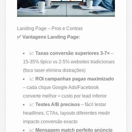
Landing Page – Pros e Contras
✅ Vantagens Landing Page:
📈
Taxas conversão superiores 3-7×
–
15-35% típico vs 2-5% websites tradicionais
(foco laser elimina distrações)
📈
ROI campanhas pagas maximizado
– cada clique Google Ads/Facebook
converte melhor = custo por lead inferior
📈
Testes A/B precisos
– fácil testar
headlines, CTAs, layouts diferentes medir
impacto conversão exacto
📈
Mensagem match perfeito anúncio