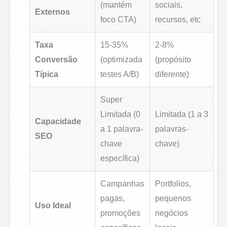
(mantém
sociais,
Externos
foco CTA)
recursos, etc
Taxa
15-35%
2-8%
Conversão
(optimizada
(propósito
Típica
testes A/B)
diferente)
Super
Limitada (0
Limitada (1 a 3
Capacidade
a 1 palavra-
palavras-
SEO
chave
chave)
específica)
Campanhas
Portfolios,
pagas,
pequenos
Uso Ideal
promoções
negócios