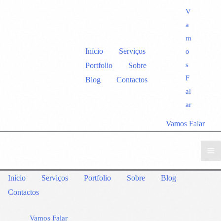
V
a
m
Início
Serviços
o
s
Portfolio
Sobre
F
Blog
Contactos
al
ar
Vamos Falar
Início
Serviços
Portfolio
Sobre
Blog
Contactos
Vamos Falar