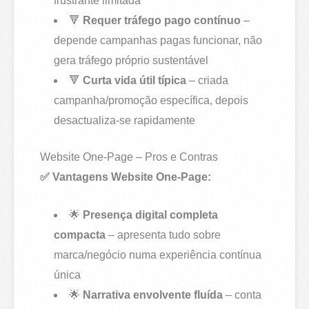
frustrante limitada
🔻
Requer tráfego pago contínuo
–
depende campanhas pagas funcionar, não
gera tráfego próprio sustentável
🔻
Curta vida útil típica
– criada
campanha/promoção específica, depois
desactualiza-se rapidamente
Website One-Page – Pros e Contras
✅ Vantagens Website One-Page:
🌟
Presença digital completa
compacta
– apresenta tudo sobre
marca/negócio numa experiência contínua
única
🌟
Narrativa envolvente fluída
– conta