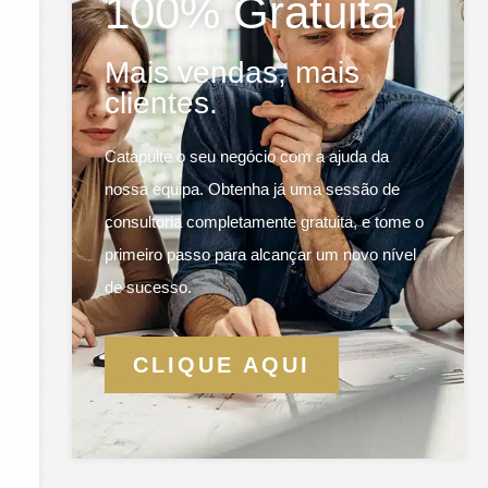
100% Gratuita
Mais vendas, mais
clientes.
Catapulte o seu negócio com a ajuda da
nossa equipa. Obtenha já uma sessão de
consultoria completamente gratuita, e tome o
primeiro passo para alcançar um novo nível
de sucesso.
CLIQUE AQUI