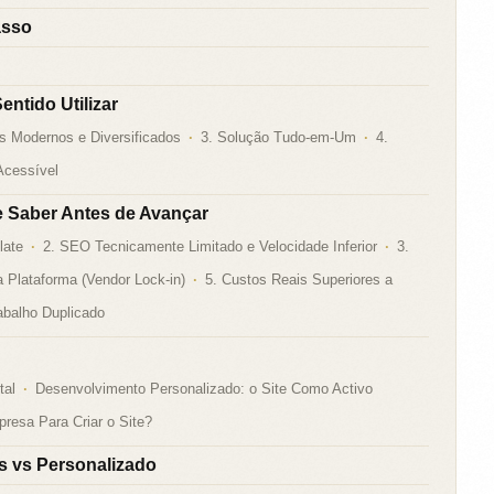
asso
ntido Utilizar
s Modernos e Diversificados
3. Solução Tudo-em-Um
4.
 Acessível
e Saber Antes de Avançar
late
2. SEO Tecnicamente Limitado e Velocidade Inferior
3.
a Plataforma (Vendor Lock-in)
5. Custos Reais Superiores a
abalho Duplicado
tal
Desenvolvimento Personalizado: o Site Como Activo
resa Para Criar o Site?
s vs Personalizado