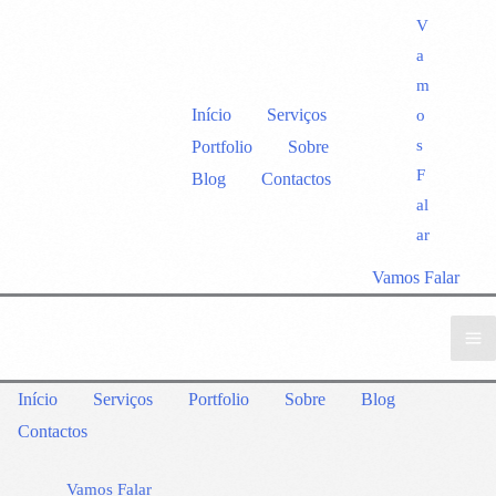
V
a
m
Início
Serviços
o
s
Portfolio
Sobre
F
Blog
Contactos
al
ar
Vamos Falar
Início
Serviços
Portfolio
Sobre
Blog
Contactos
Vamos Falar