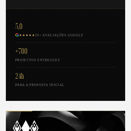
5,0
★★★★★
20+ AVALIAÇÕES GOOGLE
+700
PROJECTOS ENTREGUES
24h
PARA A PROPOSTA INICIAL