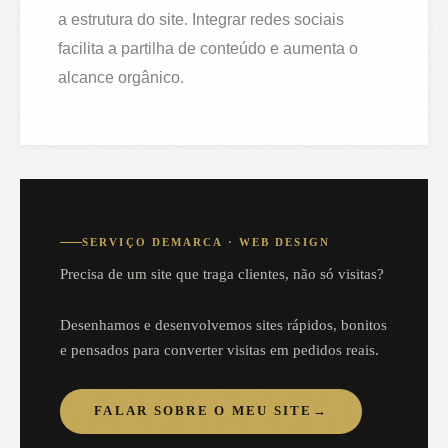
a estrutura do site. Integrar redes sociais
facilita a partilha de conteúdo e aumenta o
alcance orgânico.
SERVIÇO DEMARCA · WEB DESIGN
Precisa de um site que traga clientes, não só visitas?
Desenhamos e desenvolvemos sites rápidos, bonitos
e pensados para converter visitas em pedidos reais.
FALAR SOBRE O MEU SITE
→