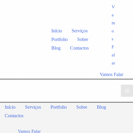
V
a
m
Início
Serviços
o
s
Portfolio
Sobre
F
Blog
Contactos
al
ar
Vamos Falar
Início
Serviços
Portfolio
Sobre
Blog
Contactos
Vamos Falar