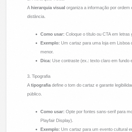
A
hierarquia visual
organiza a informação por ordem 
distância.
Como usar:
Coloque o título ou CTA em letras 
Exemplo:
Um cartaz para uma loja em Lisboa 
menor.
Dica:
Use contraste (ex.: texto claro em fundo
3. Tipografia
A
tipografia
define o tom do cartaz e garante legibilid
público.
Como usar:
Opte por fontes sans-serif para mod
Playfair Display).
Exemplo:
Um cartaz para um evento cultural em