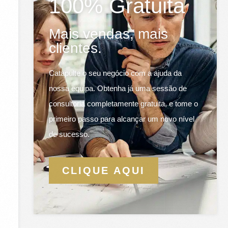
100% Gratuita
Mais vendas, mais
clientes.
Catapulte o seu negócio com a ajuda da
nossa equipa. Obtenha já uma sessão de
consultoria completamente gratuita, e tome o
primeiro passo para alcançar um novo nível
de sucesso.
CLIQUE AQUI