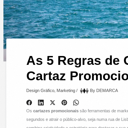
As 5 Regras de
Cartaz Promocio
Design Gráfico
,
Marketing
/
By
DEMARCA
Os
cartazes promocionais
são ferramentas de marke
segundos e atrair o público-alvo, seja numa rua de L
combina criatividade e estratégia para destacar a 