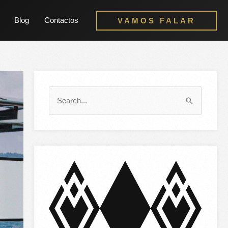
Blog
Contactos
VAMOS FALAR
S
e
a
r
c
h
f
o
r