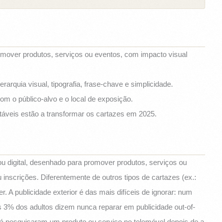
omover produtos, serviços ou eventos, com impacto visual
erarquia visual, tipografia, frase-chave e simplicidade.
m o público-alvo e o local de exposição.
áveis estão a transformar os cartazes em 2025.
 ou digital, desenhado para promover produtos, serviços ou
inscrições. Diferentemente de outros tipos de cartazes (ex.:
ter. A publicidade exterior é das mais difíceis de ignorar: num
3% dos adultos dizem nunca reparar em publicidade out-of-
 pesquisaram um produto ou serviço no telemóvel depois de a