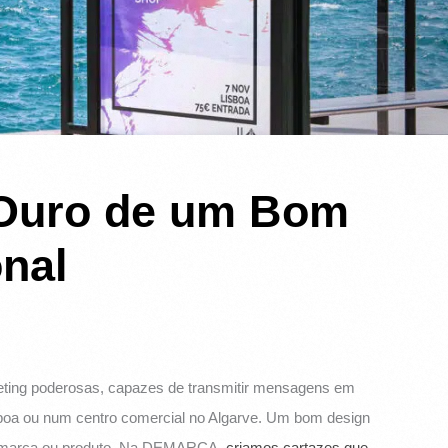
 Ouro de um Bom
nal
ting poderosas, capazes de transmitir mensagens em
isboa ou num centro comercial no Algarve. Um bom design
sua marca ou produto. Na DEMARCA,
criamos cartazes que