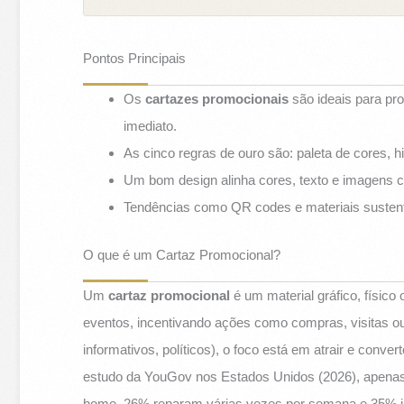
Pontos Principais
Os
cartazes promocionais
são ideais para pr
imediato.
As cinco regras de ouro são: paleta de cores, hi
Um bom design alinha cores, texto e imagens co
Tendências como QR codes e materiais sustent
O que é um Cartaz Promocional?
Um
cartaz promocional
é um material gráfico, físico
eventos, incentivando ações como compras, visitas ou 
informativos, políticos), o foco está em atrair e conver
estudo da YouGov nos Estados Unidos (2026), apenas 
home, 26% reparam várias vezes por semana e 35% já