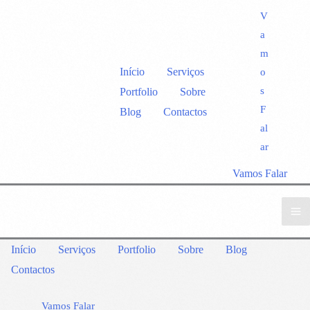
V
a
m
Início
Serviços
o
s
Portfolio
Sobre
F
Blog
Contactos
al
ar
Vamos Falar
Início
Serviços
Portfolio
Sobre
Blog
Contactos
Vamos Falar