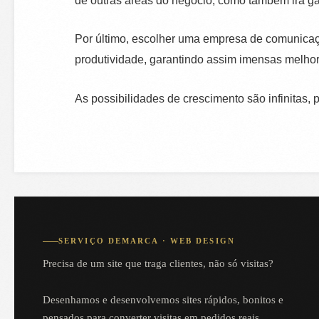
de outras áreas do negócio, como também irá gar
Por último, escolher uma empresa de comunica
produtividade, garantindo assim imensas melhori
As possibilidades de crescimento são infinitas,
SERVIÇO DEMARCA · WEB DESIGN
Precisa de um site que traga clientes, não só visitas?
Desenhamos e desenvolvemos sites rápidos, bonitos e
pensados para converter visitas em pedidos reais.