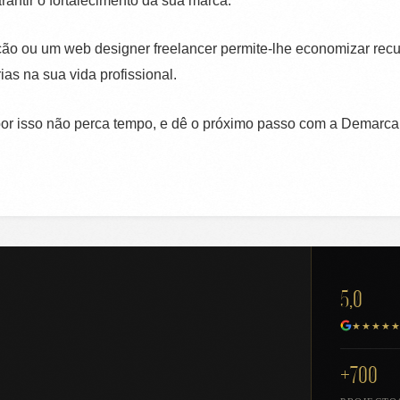
antir o fortalecimento da sua marca.
ção ou um web designer freelancer permite-lhe economizar re
as na sua vida profissional.
 por isso não perca tempo, e dê o próximo passo com a Demarca
5,0
★★★★
+700