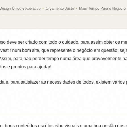
Design Único e Apelativo
Orçamento Justo
Mais Tempo Para o Negócio
isso deve ser criado com todo o cuidado, para assim obter os m
vestir num bom site, que represente o negócio em questão, seja 
Assim, para não perder tempo numa área que provavelmente não
dos e prontos para ajudar!
 e, para satisfazer as necessidades de todos, existem vários p
 bons conteúdos escritos e/ou visuais e uma boa gestão dos r