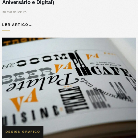
Aniversário e Digital)
30 min de leitura
LER ARTIGO
→
DESIGN GRÁFICO