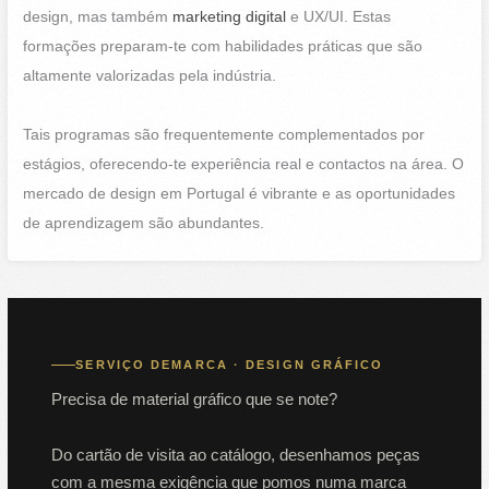
design, mas também
marketing digital
e UX/UI. Estas
formações preparam-te com habilidades práticas que são
altamente valorizadas pela indústria.
Tais programas são frequentemente complementados por
estágios, oferecendo-te experiência real e contactos na área. O
mercado de design em Portugal é vibrante e as oportunidades
de aprendizagem são abundantes.
SERVIÇO DEMARCA · DESIGN GRÁFICO
Precisa de material gráfico que se note?
Do cartão de visita ao catálogo, desenhamos peças
com a mesma exigência que pomos numa marca