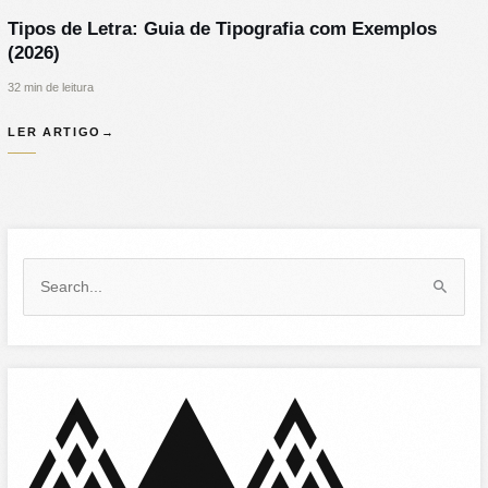
Tipos de Letra: Guia de Tipografia com Exemplos
(2026)
32 min de leitura
LER ARTIGO
→
S
e
a
r
c
h
f