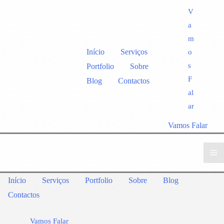
V
a
m
Início
Serviços
o
s
Portfolio
Sobre
F
Blog
Contactos
al
ar
Vamos Falar
Início
Serviços
Portfolio
Sobre
Blog
Contactos
Vamos Falar