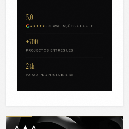
5,0
★★★★★
20+ AVALIAÇÕES GOOGLE
+700
PROJECTOS ENTREGUES
24h
PARA A PROPOSTA INICIAL