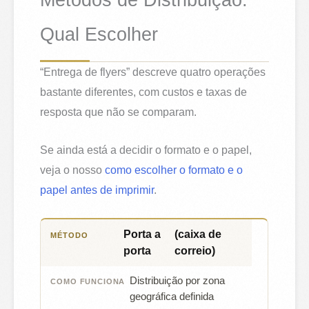
Métodos de Distribuição:
Qual Escolher
“Entrega de flyers” descreve quatro operações
bastante diferentes, com custos e taxas de
resposta que não se comparam.
Se ainda está a decidir o formato e o papel,
veja o nosso
como escolher o formato e o
papel antes de imprimir
.
Porta a
(caixa de
MÉTODO
COMO FUNCIONA
QUANDO CO
porta
correio)
Distribuição por zona
geográfica definida