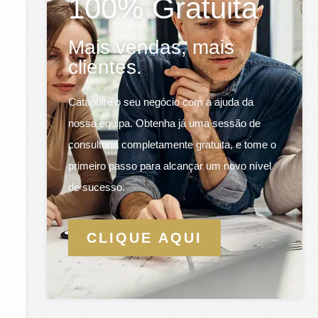
100% Gratuita
Mais vendas, mais
clientes.
Catapulte o seu negócio com a ajuda da
nossa equipa. Obtenha já uma sessão de
consultoria completamente gratuita, e tome o
primeiro passo para alcançar um novo nível
de sucesso.
CLIQUE AQUI