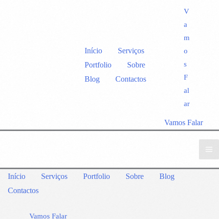
V
a
m
Início
Serviços
o
s
Portfolio
Sobre
F
Blog
Contactos
al
ar
Vamos Falar
Início
Serviços
Portfolio
Sobre
Blog
Contactos
Vamos Falar