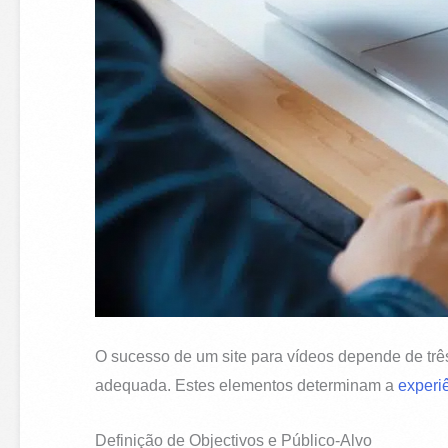
O sucesso de um site para vídeos depende de trê
adequada. Estes elementos determinam a
experiê
Definição de Objectivos e Público-Alvo