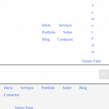
V
a
m
Início
Serviços
o
s
Portfolio
Sobre
F
Blog
Contactos
al
ar
Vamos Falar
Início
Serviços
Portfolio
Sobre
Blog
Contactos
Vamos Falar