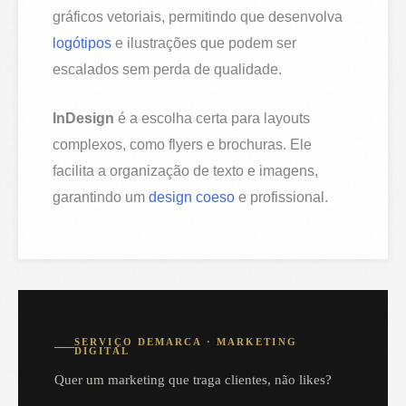
gráficos vetoriais, permitindo que desenvolva
logótipos
e ilustrações que podem ser
escalados sem perda de qualidade.
InDesign
é a escolha certa para layouts
complexos, como flyers e brochuras. Ele
facilita a organização de texto e imagens,
garantindo um
design coeso
e profissional.
SERVIÇO DEMARCA · MARKETING
DIGITAL
Quer um marketing que traga clientes, não likes?