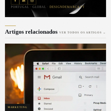
PORTUGAL · GLOBAL ·
DESIGNDEMARCA.PT
Artigos relacionados
VER TODOS OS ARTIGOS
→
MARKETING