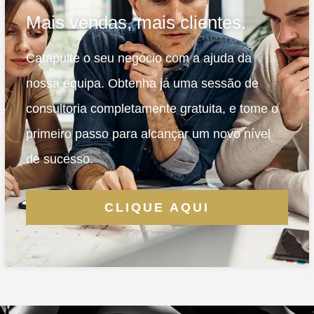
Mais vendas, mais clientes.
Catapulte o seu negócio com a ajuda da
nossa equipa. Obtenha já uma sessão de
consultoria completamente gratuita, e tome o
primeiro passo para alcançar um novo nível
de sucesso.
CLIQUE AQUI