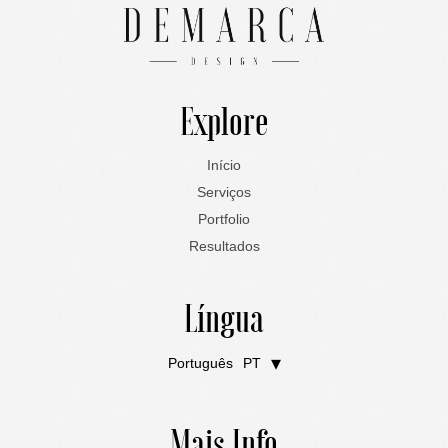
Explore
Início
Serviços
Portfolio
Resultados
Língua
Português
PT
English
EN
Mais Info