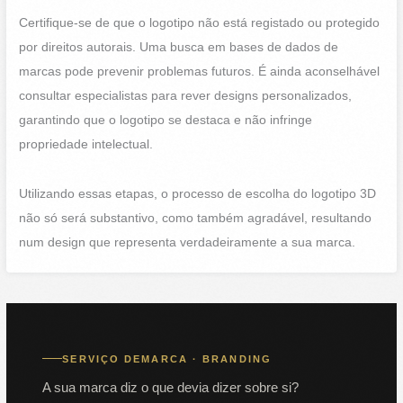
Certifique-se de que o logotipo não está registado ou protegido
por direitos autorais. Uma busca em bases de dados de
marcas pode prevenir problemas futuros. É ainda aconselhável
consultar especialistas para rever designs personalizados,
garantindo que o logotipo se destaca e não infringe
propriedade intelectual.
Utilizando essas etapas, o processo de escolha do logotipo 3D
não só será substantivo, como também agradável, resultando
num design que representa verdadeiramente a sua marca.
SERVIÇO DEMARCA · BRANDING
A sua marca diz o que devia dizer sobre si?