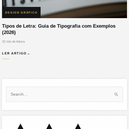
DESIGN GRÁFICO
Tipos de Letra: Guia de Tipografia com Exemplos
(2026)
32 min de leitura
LER ARTIGO
→
S
e
a
r
c