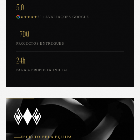
5,0
★★★★★
20+ AVALIAÇÕES GOOGLE
+700
PROJECTOS ENTREGUES
24h
PARA A PROPOSTA INICIAL
ESCRITO PELA EQUIPA