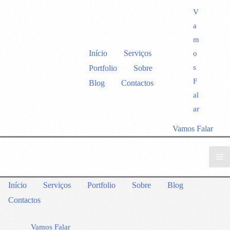
V
a
m
Início
Serviços
o
s
Portfolio
Sobre
F
Blog
Contactos
al
ar
Vamos Falar
Início
Serviços
Portfolio
Sobre
Blog
Contactos
Vamos Falar