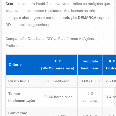
Criar um site
para imobiliária envolve decisões estratégicas que
impactam directamente resultados. Analisemos as três
principais abordagens e por que a
solução DEMARCA
supera
DIY e templates genéricos.
Comparação Detalhada: DIY vs Plataformas vs Agência
Profissional
DIY
Template
DEM
Critério
(Wix/Squarespace)
Imobiliário
Profi
Custo Inicial
200€-600/ano
800€-1.500
2.500
Tempo
2-3
30-60 horas suas
3-4 s
Implementação
semanas
Conversão