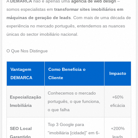
A
DEMARCA
não é apenas uma
agência de web design
–
somos especialistas em
transformar sites imobiliários em
máquinas de geração de leads
. Com mais de uma década de
experiência no mercado português, entendemos as nuances
únicas do sector imobiliário nacional.
O Que Nos Distingue
Vantagem
Como Beneficia o
Impacto
DEMARCA
Cliente
Conhecemos o mercado
Especialização
+60%
português, o que funciona,
Imobiliária
eficácia
o que falha
Top 3 Google para
SEO Local
+200%
“imobiliária [cidade]” em 6-
Garantido
leads