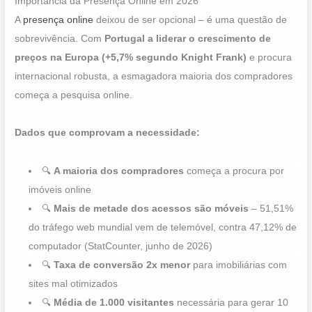
Importância da Presença Online em 2026
A
presença online
deixou de ser opcional – é uma questão de
sobrevivência. Com
Portugal a liderar o crescimento de
preços na Europa (+5,7% segundo Knight Frank)
e procura
internacional robusta, a esmagadora maioria dos compradores
começa a pesquisa online.
Dados que comprovam a necessidade:
🔍
A maioria dos compradores
começa a procura por
imóveis online
🔍
Mais de metade dos acessos são móveis
– 51,51%
do tráfego web mundial vem de telemóvel, contra 47,12% de
computador (StatCounter, junho de 2026)
🔍
Taxa de conversão 2x menor
para imobiliárias com
sites mal otimizados
🔍
Média de 1.000 visitantes
necessária para gerar 10