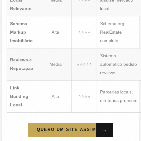
Local
Média
⭐⭐⭐⭐
análise mercado
Relevante
local
Schema
Schema.org
Markup
Alta
⭐⭐⭐⭐
RealEstate
Imobiliário
completo
Sistema
Reviews e
Média
⭐⭐⭐⭐⭐
automático pedido
Reputação
reviews
Link
Parcerias locais,
Building
Alta
⭐⭐⭐⭐
diretórios premium
Local
→
QUERO UM SITE ASSIM