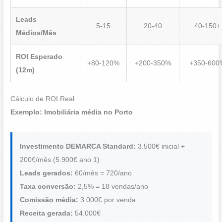
Leads
5-15
20-40
40-150+
Médios/Mês
ROI Esperado
+80-120%
+200-350%
+350-600
(12m)
Cálculo de ROI Real
Exemplo: Imobiliária média no Porto
Investimento DEMARCA Standard:
3.500€ inicial +
200€/mês (5.900€ ano 1)
Leads gerados:
60/mês = 720/ano
Taxa conversão:
2,5% = 18 vendas/ano
Comissão média:
3.000€ por venda
Receita gerada:
54.000€