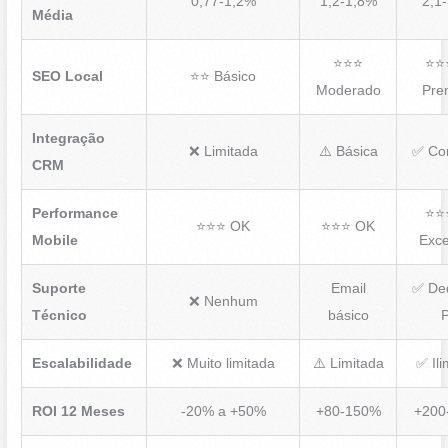
0,77-1,2%
1,2-1,8%
2,1
Média
⭐⭐⭐
⭐⭐
SEO Local
⭐⭐ Básico
Moderado
Pre
Integração
❌ Limitada
⚠️ Básica
✅ Co
CRM
Performance
⭐⭐
⭐⭐⭐ OK
⭐⭐⭐ OK
Mobile
Exce
Suporte
Email
✅ De
❌ Nenhum
Técnico
básico
Escalabilidade
❌ Muito limitada
⚠️ Limitada
✅ Ili
ROI 12 Meses
-20% a +50%
+80-150%
+200