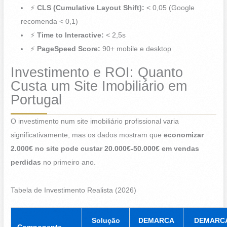
⚡
CLS (Cumulative Layout Shift):
< 0,05 (Google
recomenda < 0,1)
⚡
Time to Interactive:
< 2,5s
⚡
PageSpeed Score:
90+ mobile e desktop
Investimento e ROI: Quanto
Custa um Site Imobiliário em
Portugal
O investimento num site imobiliário profissional varia
significativamente, mas os dados mostram que
economizar
2.000€ no site pode custar 20.000€-50.000€ em vendas
perdidas
no primeiro ano.
Tabela de Investimento Realista (2026)
Solução
DEMARCA
DEMARC