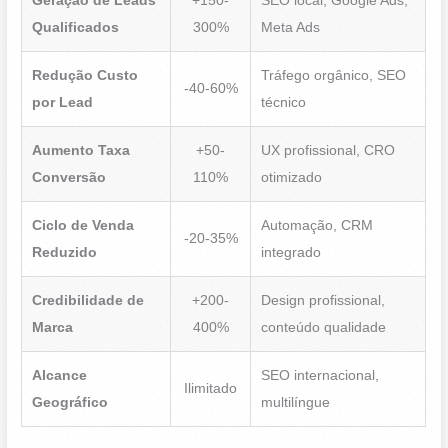
Geração de Leads
+150-
SEO local, Google Ads,
Qualificados
300%
Meta Ads
Redução Custo
Tráfego orgânico, SEO
-40-60%
por Lead
técnico
Aumento Taxa
+50-
UX profissional, CRO
Conversão
110%
otimizado
Ciclo de Venda
Automação, CRM
-20-35%
Reduzido
integrado
Credibilidade de
+200-
Design profissional,
Marca
400%
conteúdo qualidade
Alcance
SEO internacional,
Ilimitado
Geográfico
multilíngue