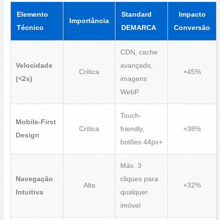
Elemento
Standard
Impacto
Importância
Técnico
DEMARCA
Conversão
CDN, cache
Velocidade
avançado,
Crítica
+45%
(<2s)
imagens
WebP
Touch-
Mobile-First
Crítica
friendly,
+38%
Design
botões 44px+
Máx. 3
Navegação
cliques para
Alta
+32%
Intuitiva
qualquer
imóvel