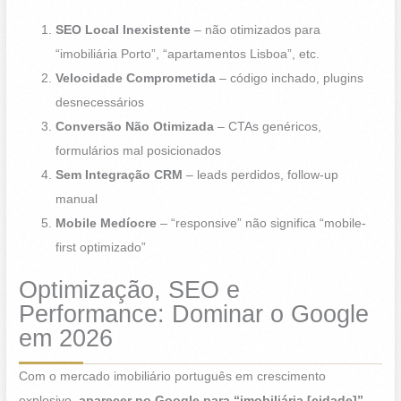
SEO Local Inexistente
– não otimizados para
“imobiliária Porto”, “apartamentos Lisboa”, etc.
Velocidade Comprometida
– código inchado, plugins
desnecessários
Conversão Não Otimizada
– CTAs genéricos,
formulários mal posicionados
Sem Integração CRM
– leads perdidos, follow-up
manual
Mobile Medíocre
– “responsive” não significa “mobile-
first optimizado”
Optimização, SEO e
Performance: Dominar o Google
em 2026
Com o mercado imobiliário português em crescimento
explosivo,
aparecer no Google para “imobiliária [cidade]”