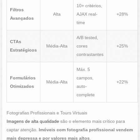
10+ critérios,
Filtros
Alta
AJAX real-
+28%
Avançados
time
A/B tested,
CTAs
Média-Alta
cores
+25%
Estratégicos
contrastantes
Máx. 5
Formulários
campos,
Média-Alta
+22%
Otimizados
auto-
complete
Fotografias Profissionais e Tours Virtuais
Imagens de alta qualidade
são o elemento mais crítico para
captar atenção.
Imóveis com fotografia profissional vendem
mais depressa e por valores mais altos
.