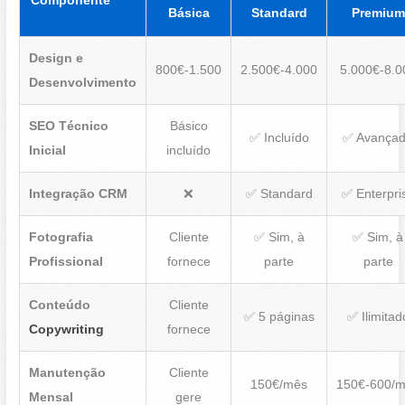
Componente
Básica
Standard
Premium
Design e
800€-1.500
2.500€-4.000
5.000€-8.0
Desenvolvimento
SEO Técnico
Básico
✅ Incluído
✅ Avança
Inicial
incluído
Integração CRM
❌
✅ Standard
✅ Enterpri
Fotografia
Cliente
✅ Sim, à
✅ Sim, à
Profissional
fornece
parte
parte
Conteúdo
Cliente
✅ 5 páginas
✅ Ilimitad
Copywriting
fornece
Manutenção
Cliente
150€/mês
150€-600/
Mensal
gere