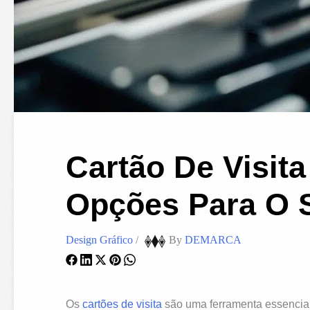
Cartão De Visit
Opções Para O 
Design Gráfico
/
By
DEMARCA
Os
cartões de visita
são uma ferramenta essencial