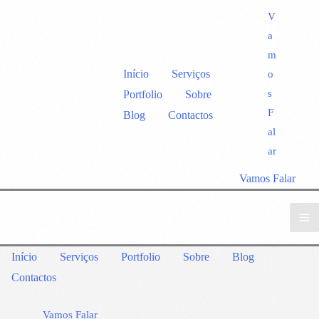
V
a
m
Início
Serviços
o
s
Portfolio
Sobre
F
Blog
Contactos
al
ar
Vamos Falar
Início
Serviços
Portfolio
Sobre
Blog
Contactos
Vamos Falar