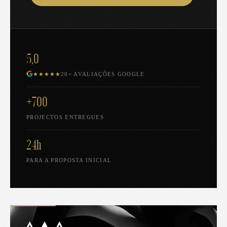
5,0
★★★★★
20+ AVALIAÇÕES GOOGLE
+700
PROJECTOS ENTREGUES
24h
PARA A PROPOSTA INICIAL