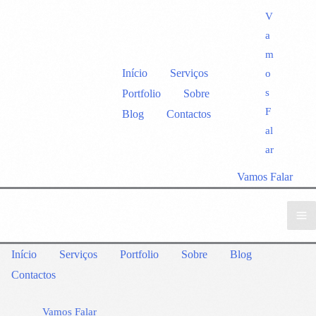
V
a
m
Início
Serviços
o
s
Portfolio
Sobre
F
Blog
Contactos
al
ar
Vamos Falar
Início
Serviços
Portfolio
Sobre
Blog
Contactos
Vamos Falar