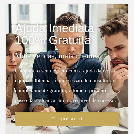
Ajuda Imediata
100% Gratuita
Mais vendas, mais clientes.
Catapulte o seu negócio com a ajuda da nossa
equipa. Obtenha já uma sessão de consultoria
completamente gratuita, e tome o primeiro
passo para alcançar um novo nível de sucesso.
Clique aqui