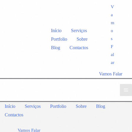
V
a
m
Início
Serviços
o
s
Portfolio
Sobre
F
Blog
Contactos
al
ar
Vamos Falar
Início
Serviços
Portfolio
Sobre
Blog
Contactos
Vamos Falar