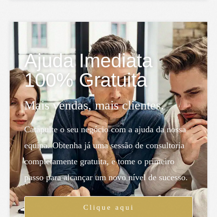
Ajuda Imediata
100% Gratuita
Mais vendas, mais clientes.
Catapulte o seu negócio com a ajuda da nossa
equipa. Obtenha já uma sessão de consultoria
completamente gratuita, e tome o primeiro
passo para alcançar um novo nível de sucesso.
Clique aqui